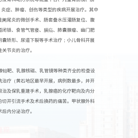
形、炎症、肿瘤、创伤等类型的疾病开展治疗。其中
性阑尾炎的微创手术、肠套叠水压灌肠复位、腹
道闭锁、食管气管瘘、膈疝、肺囊腺瘤、幽门肥
阴囊矫形、尿道下裂等手术治疗；小儿骨科开展
性关节炎的治疗。
腺钼靶、乳腺核磁、乳管镜等种类齐全的检查设
洗治疗（黄石地区最早开展，病例数最多，并开
根治及保乳重建手术，乳腺癌的化疗靶向及内分
的切开引流手术及术后换药的痛苦。甲状腺外科
术后内分泌治疗。