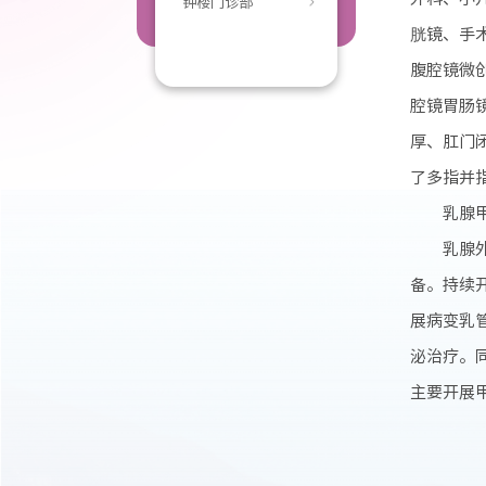
钟楼门诊部
胱镜、手
腹腔镜微
腔镜胃肠
厚、肛门
了多指并
乳腺
乳腺
备。持续
展病变乳
泌治疗。
主要开展