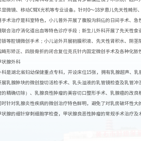
术显微镜、移动C臂X光机等专业设备。针对0～18岁患儿先天性畸
创手术治疗是科室特色，小儿普外开展了腹股沟斜疝的日间手术、急
镜联合治疗消化道出血等特色诊疗手段；新生儿外科开展了先天性食
闭锁等腔镜微创手术；小儿泌外开展鞘膜积液、先天性肾积水、阴茎
指畸形矫正、四肢骨折的闭合复位克氏针内固定微创手术及各种化脓
甲状腺外科
外科是湖北省妇幼保健重点专科，开设床位15张，拥有乳腺超声、乳
开展乳腺肿块的微创旋切活检手术、乳头溢液的乳管镜检查及乳管冲
管的精确切除）、乳腺良性肿瘤的美容切口整形手术、乳腺癌的改良
同时针对乳腺炎性疾病的微创治疗特色鲜明，避免了对乳房破坏性大
甲状腺的细针穿刺细胞学检查，甲状腺良恶性肿瘤的常规手术治疗及